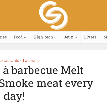
ries
Food
High-tech
Jeux
Livres
M
restaurants
Tourisme
•
 à barbecue Melt
: Smoke meat every
day!