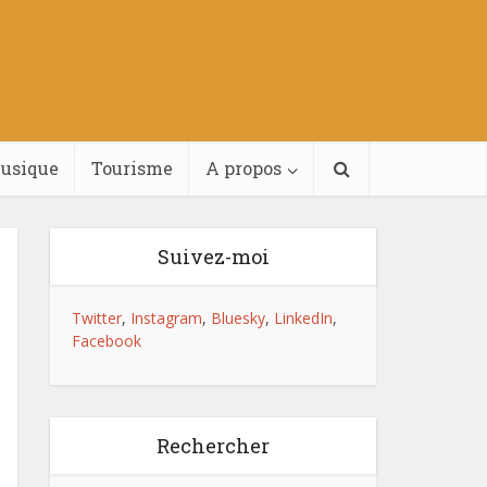
usique
Tourisme
A propos
Suivez-moi
Twitter
,
Instagram
,
Bluesky
,
LinkedIn
,
Facebook
Rechercher