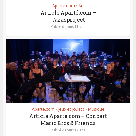
Aparté.com
Art
•
Article Aparté.com –
Tazasproject
Publié depuis 11 ans
Aparté.com
Jeux et jouets
Musique
•
•
Article Aparté.com – Concert
Mario Bros & Friends
Publié depuis 12 ans