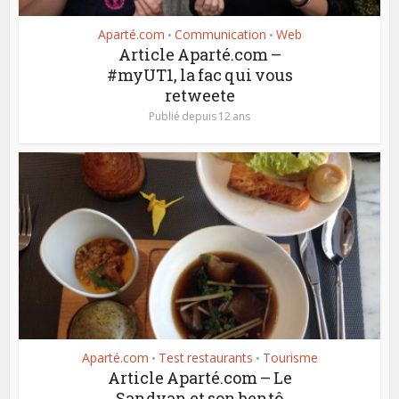
Aparté.com
Communication
Web
•
•
Article Aparté.com –
#myUT1, la fac qui vous
retweete
Publié depuis 12 ans
Aparté.com
Test restaurants
Tourisme
•
•
Article Aparté.com – Le
Sandyan et son bentô