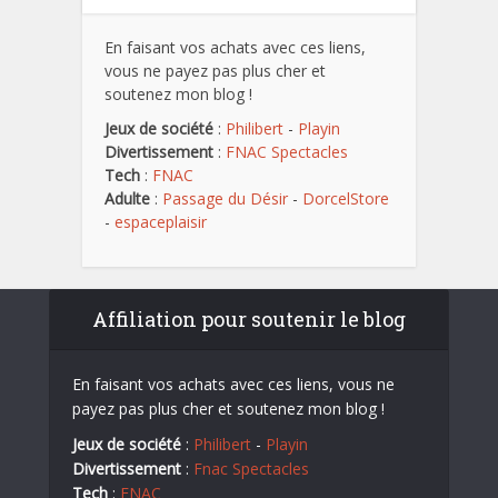
En faisant vos achats avec ces liens,
vous ne payez pas plus cher et
soutenez mon blog !
Jeux de société
:
Philibert
-
Playin
Divertissement
:
FNAC Spectacles
Tech
:
FNAC
Adulte
:
Passage du Désir
-
DorcelStore
-
espaceplaisir
Affiliation pour soutenir le blog
En faisant vos achats avec ces liens, vous ne
payez pas plus cher et soutenez mon blog !
Jeux de société
:
Philibert
-
Playin
Divertissement
:
Fnac Spectacles
Tech
:
FNAC