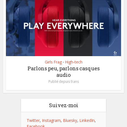
Girls Frag
High-tech
•
Parlons peu, parlons casques
audio
Publié depuis 9 ans
Suivez-moi
Twitter
,
Instagram
,
Bluesky
,
LinkedIn
,
Facebook