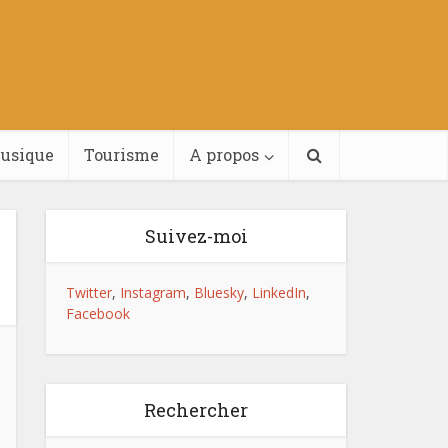
usique
Tourisme
A propos
Suivez-moi
Twitter
,
Instagram
,
Bluesky
,
LinkedIn
,
Facebook
Rechercher