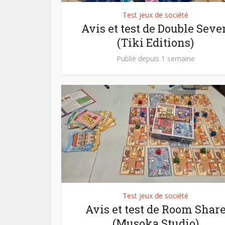
Test jeux de société
Avis et test de Double Seve
(Tiki Editions)
Publié depuis 1 semaine
Test jeux de société
Avis et test de Room Shar
(Musoka Studio)