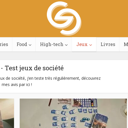
ries
Food
High-tech
Jeux
Livres
M
- Test jeux de société
 de société, j’en teste très régulièrement, découvrez
mes avis par ici !