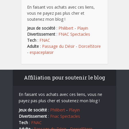
En faisant vos achats avec ces liens,
vous ne payez pas plus cher et
soutenez mon blog !
Jeux de société
:
Philibert
-
Playin
Divertissement
:
FNAC Spectacles
Tech
:
FNAC
Adulte
:
Passage du Désir
-
DorcelStore
-
espaceplaisir
Affiliation pour soutenir le blog
En faisant vos achats avec ces liens, vous ne
payez pas plus cher et soutenez mon blog !
Jeux de société
:
Philibert
-
Playin
Divertissement
:
Fnac Spectacles
Tech
:
FNAC
Adulte
:
Passage du Désir
-
DorcelStore
-