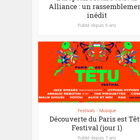
Alliance : un rassembleme
inédit
Publié depuis 6 ans
Festivals
Musique
•
Découverte du Paris est Tê
Festival (jour 1)
Publié depuis 7 ans