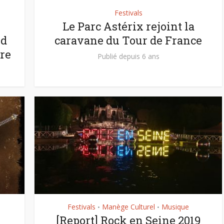
Festivals
Le Parc Astérix rejoint la
nd
caravane du Tour de France
re
Publié depuis 6 ans
Festivals
Manège Culturel
Musique
•
•
[Report] Rock en Seine 2019