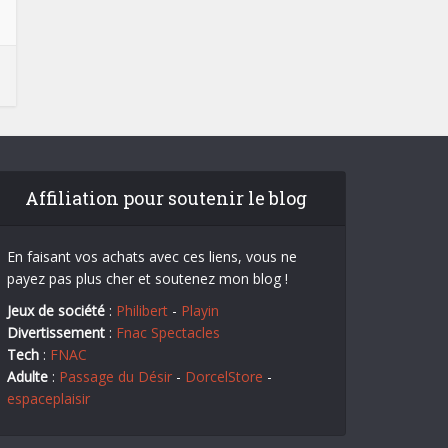
Affiliation pour soutenir le blog
En faisant vos achats avec ces liens, vous ne
payez pas plus cher et soutenez mon blog !
Jeux de société
:
Philibert
-
Playin
Divertissement
:
Fnac Spectacles
Tech
:
FNAC
Adulte
:
Passage du Désir
-
DorcelStore
-
espaceplaisir