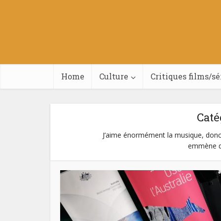
Home
Culture
Critiques films/sé
Caté
J’aime énormément la musique, donc r
emmène dé