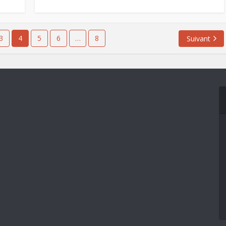
3
4
5
6
…
8
Suivant