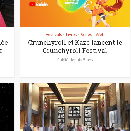
Festivals
Livres
Séries
Web
•
•
•
née
Crunchyroll et Kazé lancent le
r
Crunchyroll Festival
Publié depuis 5 ans