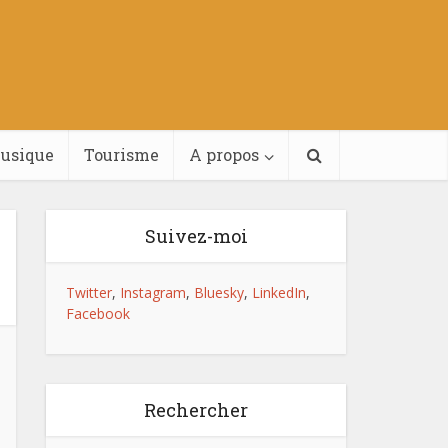
usique
Tourisme
A propos
Suivez-moi
Twitter
,
Instagram
,
Bluesky
,
LinkedIn
,
Facebook
Rechercher