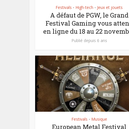
Festivals
High-tech
Jeux et jouets
•
•
A défaut de PGW, le Grand
Festival Gaming vous atte
en ligne du 18 au 22 novemb
Publié depuis 6 ans
Festivals
Musique
•
European Metal Festival