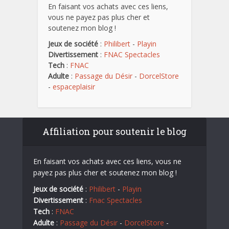
En faisant vos achats avec ces liens,
vous ne payez pas plus cher et
soutenez mon blog !
Jeux de société
:
Philibert
-
Playin
Divertissement
:
FNAC Spectacles
Tech
:
FNAC
Adulte
:
Passage du Désir
-
DorcelStore
-
espaceplaisir
Affiliation pour soutenir le blog
En faisant vos achats avec ces liens, vous ne
payez pas plus cher et soutenez mon blog !
Jeux de société
:
Philibert
-
Playin
Divertissement
:
Fnac Spectacles
Tech
:
FNAC
Adulte
:
Passage du Désir
-
DorcelStore
-