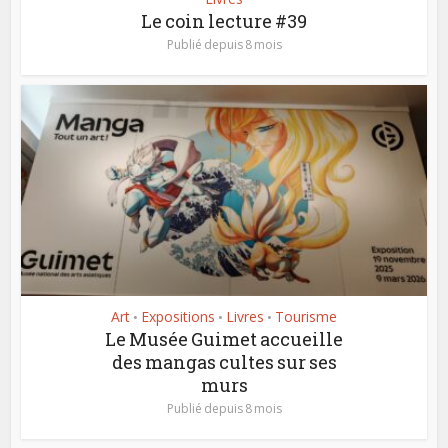
Le coin lecture #39
Publié depuis 8 mois
Art
Expositions
Livres
Tourisme
•
•
•
Le Musée Guimet accueille
des mangas cultes sur ses
murs
Publié depuis 8 mois