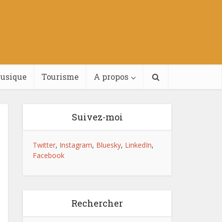
usique
Tourisme
A propos
Suivez-moi
Twitter
,
Instagram
,
Bluesky
,
LinkedIn
,
Facebook
Rechercher