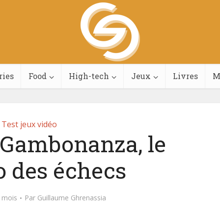
ries
Food
High-tech
Jeux
Livres
M
Test jeux vidéo
à Gambonanza, le
o des échecs
3 mois
Par
Guillaume Ghrenassia