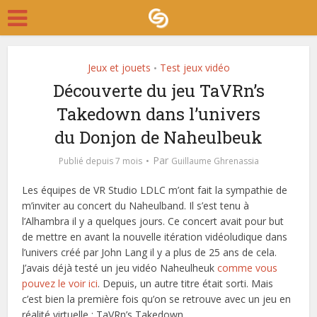
Jeux et jouets
Test jeux vidéo
•
Découverte du jeu TaVRn’s
Takedown dans l’univers
du Donjon de Naheulbeuk
Par
Publié depuis 7 mois
Guillaume Ghrenassia
Les équipes de VR Studio LDLC m’ont fait la sympathie de
m’inviter au concert du Naheulband. Il s’est tenu à
l’Alhambra il y a quelques jours. Ce concert avait pour but
de mettre en avant la nouvelle itération vidéoludique dans
l’univers créé par John Lang il y a plus de 25 ans de cela.
J’avais déjà testé un jeu vidéo Naheulheuk
comme vous
pouvez le voir ici
. Depuis, un autre titre était sorti. Mais
c’est bien la première fois qu’on se retrouve avec un jeu en
réalité virtuelle : TaVRn’s Takedown.