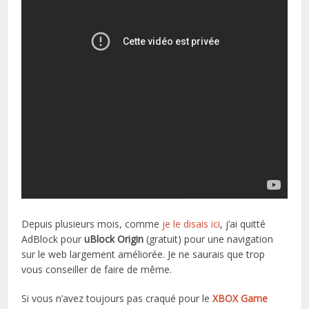
Depuis plusieurs mois, comme
je le disais ici
, j’ai quitté
AdBlock pour
uBlock Origin
(gratuit) pour une navigation
sur le web largement améliorée. Je ne saurais que trop
vous conseiller de faire de même.
Si vous n’avez toujours pas craqué pour le
XBOX Game