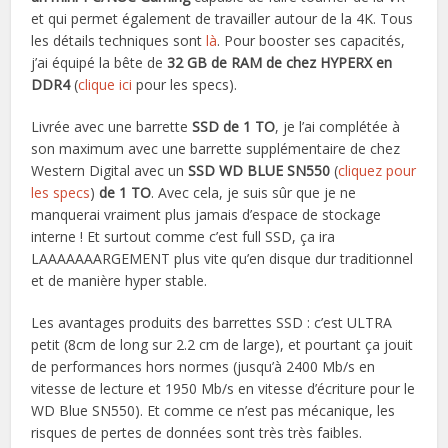
et qui permet également de travailler autour de la 4K. Tous
les détails techniques sont
là
. Pour booster ses capacités,
j’ai équipé la bête de
32 GB de RAM de chez HYPERX en
DDR4
(
clique ici
pour les specs).
Livrée avec une barrette
SSD de 1 TO
, je l’ai complétée à
son maximum avec une barrette supplémentaire de chez
Western Digital avec un
SSD WD BLUE SN550
(
cliquez pour
les specs
)
de 1 TO
. Avec cela, je suis sûr que je ne
manquerai vraiment plus jamais d’espace de stockage
interne ! Et surtout comme c’est full SSD, ça ira
LAAAAAAARGEMENT plus vite qu’en disque dur traditionnel
et de manière hyper stable.
Les avantages produits des barrettes SSD : c’est ULTRA
petit (8cm de long sur 2.2 cm de large), et pourtant ça jouit
de performances hors normes (jusqu’à 2400 Mb/s en
vitesse de lecture et 1950 Mb/s en vitesse d’écriture pour le
WD Blue SN550). Et comme ce n’est pas mécanique, les
risques de pertes de données sont très très faibles.