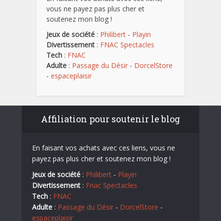
vous ne payez pas plus cher et
soutenez mon blog !
Jeux de société
:
Philibert
-
Playin
Divertissement
:
FNAC Spectacles
Tech
:
FNAC
Adulte
:
Passage du Désir
-
DorcelStore
-
espaceplaisir
Affiliation pour soutenir le blog
En faisant vos achats avec ces liens, vous ne
payez pas plus cher et soutenez mon blog !
Jeux de société
:
Philibert
-
Playin
Divertissement
:
Fnac Spectacles
Tech
:
FNAC
Adulte
:
Passage du Désir
-
DorcelStore
-
espaceplaisir