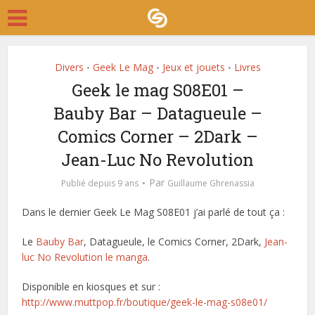
Divers
Geek Le Mag
Jeux et jouets
Livres
•
•
•
Geek le mag S08E01 –
Bauby Bar – Datagueule –
Comics Corner – 2Dark –
Jean-Luc No Revolution
Par
Publié depuis 9 ans
Guillaume Ghrenassia
Dans le dernier Geek Le Mag S08E01 j’ai parlé de tout ça :
Le
Bauby Bar
, Datagueule, le Comics Corner, 2Dark,
Jean-
luc No Revolution le manga
.
Disponible en kiosques et sur :
http://www.muttpop.fr/boutique/geek-le-mag-s08e01/