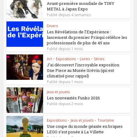
Avant-première mondiale de TINY
METAL à Japan Expo
Publié depuis 4 semaines
Divers
Les Révélations de l’Expérience :
lancement du premier Prixqui célèbre les
professionnels de plus de 45 ans
Publié depuis 1 mois
Art
•
Expositions
•
Livres
•
Séries
J’ai découvert l’incroyable exposition
One Piece au Musée Grévin (qui est
climatisé pour rappel)
Publié depuis 1 mois
Jeux et jouets
Les nouveautés Funko 2026
Publié depuis 2 mois
Expositions
•
Jeux et jouets
•
Tourisme
Une coupe du monde géante en briques
LEGO s’est posée à La Villette