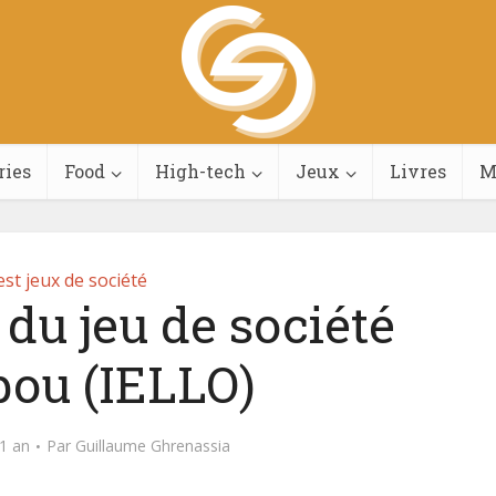
ries
Food
High-tech
Jeux
Livres
M
st jeux de société
 du jeu de société
ou (IELLO)
 1 an
Par
Guillaume Ghrenassia