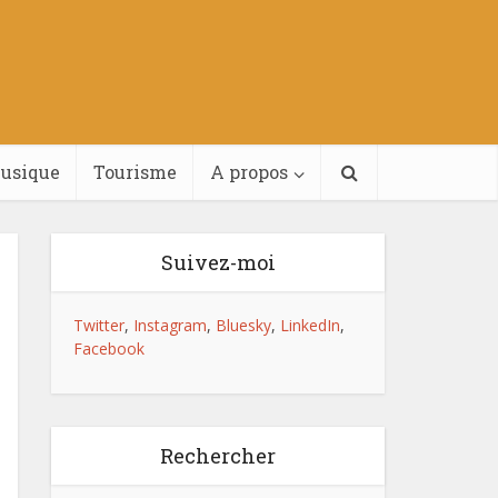
usique
Tourisme
A propos
Suivez-moi
Twitter
,
Instagram
,
Bluesky
,
LinkedIn
,
Facebook
Rechercher