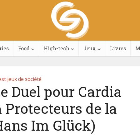
ries
Food
High-tech
Jeux
Livres
M
st jeux de société
de Duel pour Cardia
 Protecteurs de la
Hans Im Glück)