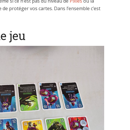
ême si ce n’est pas du niveau de
Pixies
où là
 de protéger vos cartes. Dans l’ensemble c’est
e jeu