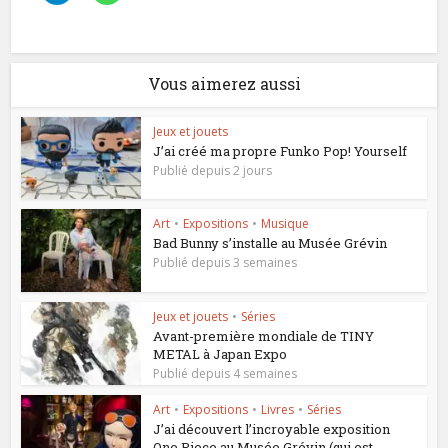
Vous aimerez aussi
Jeux et jouets
J’ai créé ma propre Funko Pop! Yourself
Publié depuis 2 jours
Art
•
Expositions
•
Musique
Bad Bunny s’installe au Musée Grévin
Publié depuis 3 semaines
Jeux et jouets
•
Séries
Avant-première mondiale de TINY
METAL à Japan Expo
Publié depuis 4 semaines
Art
•
Expositions
•
Livres
•
Séries
J’ai découvert l’incroyable exposition
One Piece au Musée Grévin (qui est