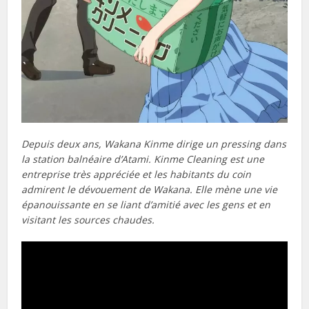
Depuis deux ans, Wakana Kinme dirige un pressing dans
la station balnéaire d’Atami. Kinme Cleaning est une
entreprise très appréciée et les habitants du coin
admirent le dévouement de Wakana. Elle mène une vie
épanouissante en se liant d’amitié avec les gens et en
visitant les sources chaudes.