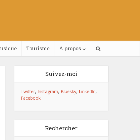
usique
Tourisme
A propos
Suivez-moi
Twitter
,
Instagram
,
Bluesky
,
LinkedIn
,
Facebook
Rechercher