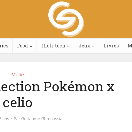
ries
Food
High-tech
Jeux
Livres
M
Mode
llection Pokémon x
celio
2 ans
Par
Guillaume Ghrenassia