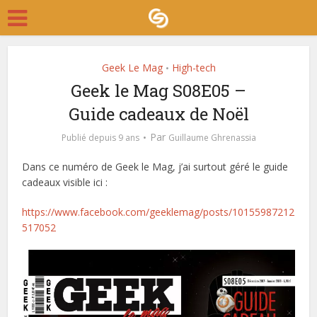
Geek Le Mag
High-tech
•
Geek le Mag S08E05 –
Guide cadeaux de Noël
Par
Publié depuis 9 ans
Guillaume Ghrenassia
Dans ce numéro de Geek le Mag, j’ai surtout géré le guide
cadeaux visible ici :
https://www.facebook.com/geeklemag/posts/10155987212
517052