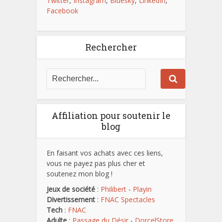
Twitter
,
Instagram
,
Bluesky
,
LinkedIn
,
Facebook
Rechercher
Affiliation pour soutenir le
blog
En faisant vos achats avec ces liens,
vous ne payez pas plus cher et
soutenez mon blog !
Jeux de société
:
Philibert
-
Playin
Divertissement
:
FNAC Spectacles
Tech
:
FNAC
Adulte
:
Passage du Désir
-
DorcelStore