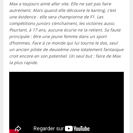
Max a toujours aimé aller vite. Elle ne sait pas faire
autrement. Alors quand elle découvre le karting, c’est
une évidence : elle sera championne de F1. Les
compétitions juniors s’enchainent, les victoires aussi.
Pourtant, à 17 ans, aucune écurie ne la retient. Sa faute
principale : être une jeune femme dans un sport
d’hommes. Face à ce monde qui lui tourne le dos, seul
un ancien pilote de deuxième zone totalement fantasque
croit encore en son potentiel. Un seul but : faire de Max
la plus rapide.