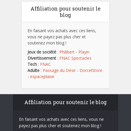
Affiliation pour soutenir le
blog
En faisant vos achats avec ces liens,
vous ne payez pas plus cher et
soutenez mon blog !
Jeux de société
:
Philibert
-
Playin
Divertissement
:
FNAC Spectacles
Tech
:
FNAC
Adulte
:
Passage du Désir
-
DorcelStore
-
espaceplaisir
Affiliation pour soutenir le blog
En faisant vos achats avec ces liens, vous ne
payez pas plus cher et soutenez mon blog !