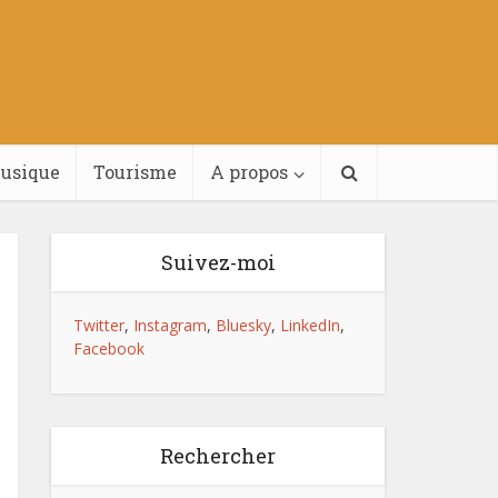
usique
Tourisme
A propos
Suivez-moi
Twitter
,
Instagram
,
Bluesky
,
LinkedIn
,
Facebook
Rechercher