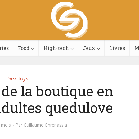
ries
Food
High-tech
Jeux
Livres
M
Sex-toys
de la boutique en
adultes quedulove
5 mois
Par
Guillaume Ghrenassia