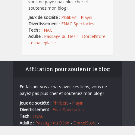
vous ne payez pas plus cher et
soutenez mon blog !
Jeux de société
:
Philibert
-
Playin
Divertissement
:
FNAC Spectacles
Tech
:
FNAC
Adulte
:
Passage du Désir
-
DorcelStore
-
espaceplaisir
Affiliation pour soutenir le blog
En faisant vos achats avec ces liens, vous ne
payez pas plus cher et soutenez mon blog !
Jeux de société
:
Philibert
-
Playin
Divertissement
:
Fnac Spectacles
Tech
:
FNAC
Adulte
:
Passage du Désir
-
DorcelStore
-
espaceplaisir