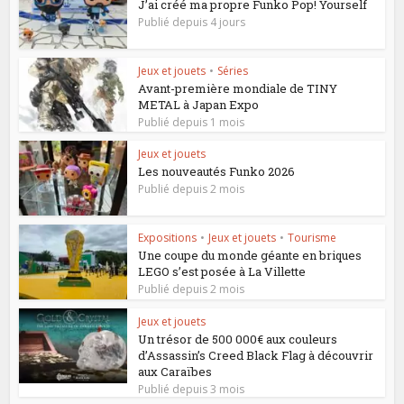
J’ai créé ma propre Funko Pop! Yourself
Publié depuis 4 jours
Jeux et jouets
•
Séries
Avant-première mondiale de TINY
METAL à Japan Expo
Publié depuis 1 mois
Jeux et jouets
Les nouveautés Funko 2026
Publié depuis 2 mois
Expositions
•
Jeux et jouets
•
Tourisme
Une coupe du monde géante en briques
LEGO s’est posée à La Villette
Publié depuis 2 mois
Jeux et jouets
Un trésor de 500 000€ aux couleurs
d’Assassin’s Creed Black Flag à découvrir
aux Caraïbes
Publié depuis 3 mois