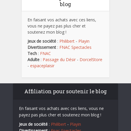
blog
En faisant vos achats avec ces liens,
vous ne payez pas plus cher et
soutenez mon blog !
Jeux de société
:
Philibert
-
Playin
Divertissement
:
FNAC Spectacles
Tech
:
FNAC
Adulte
:
Passage du Désir
-
DorcelStore
-
espaceplaisir
Affiliation pour soutenir le blog
En faisant vos achats avec ces liens, vous ne
payez pas plus cher et soutenez mon blog !
Jeux de société
:
Philibert
-
Playin
Divertissement
:
Fnac Spectacles